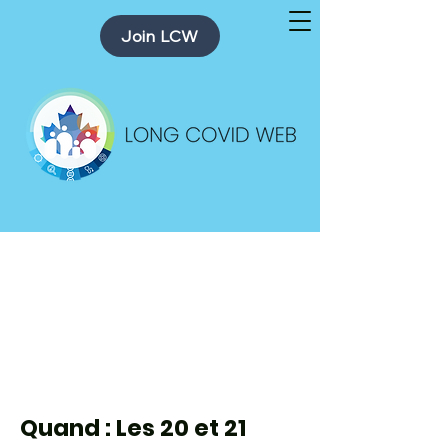
Join LCW
1er Symposium
canadien sur la
COVID LONGUE
Quand : Les 20 et 21