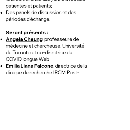
patientes et patients;
Des panels de discussion et des
périodes d’échange.
Seront présents :
Angela Cheung
, professeure de
médecine et chercheuse, Université
de Toronto et co-directrice du
COVID longue Web
Emilia Liana Falcone
, directrice de la
clinique de recherche IRCM Post-
COVID-19 (IPCO) et chercheuse,
Institut de recherches cliniques de
Montréal (IRCM)
Douglas Fraser
, chercheur, Lawson
Health Research Institute, London
Health Sciences Centre
Akiko Iwasaki
, professeure
d’immunobiologie et de biologie