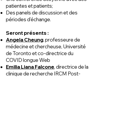
patientes et patients;
Des panels de discussion et des
périodes d’échange.
Seront présents :
Angela Cheung
, professeure de
médecine et chercheuse, Université
de Toronto et co-directrice du
COVID longue Web
Emilia Liana Falcone
, directrice de la
clinique de recherche IRCM Post-
COVID-19 (IPCO) et chercheuse,
Institut de recherches cliniques de
Montréal (IRCM)
Douglas Fraser
, chercheur, Lawson
Health Research Institute, London
Health Sciences Centre
Akiko Iwasaki
, professeure
d’immunobiologie et de biologie