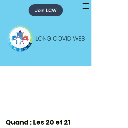
Join LCW
1er Symposium
canadien sur la
COVID LONGUE
Quand : Les 20 et 21