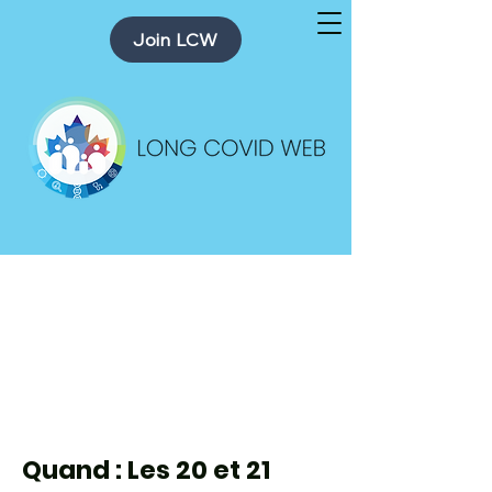
Join LCW
1er Symposium
canadien sur la
COVID LONGUE
Quand : Les 20 et 21