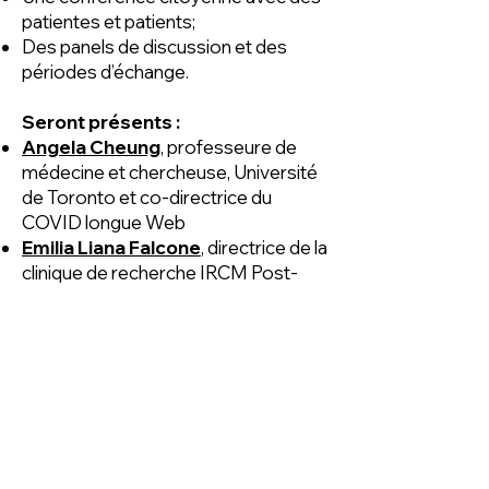
patientes et patients;
Des panels de discussion et des
périodes d’échange.
Seront présents :
Angela Cheung
, professeure de
médecine et chercheuse, Université
de Toronto et co-directrice du
COVID longue Web
Emilia Liana Falcone
, directrice de la
clinique de recherche IRCM Post-
COVID-19 (IPCO) et chercheuse,
Institut de recherches cliniques de
Montréal (IRCM)
Douglas Fraser
, chercheur, Lawson
Health Research Institute, London
Health Sciences Centre
Akiko Iwasaki
, professeure
d’immunobiologie et de biologie