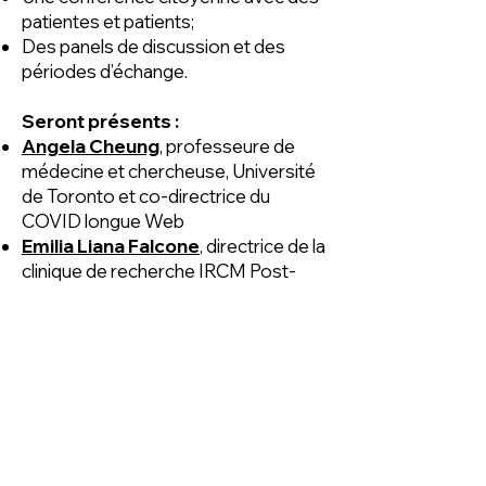
patientes et patients;
Des panels de discussion et des
périodes d’échange.
Seront présents :
Angela Cheung
, professeure de
médecine et chercheuse, Université
de Toronto et co-directrice du
COVID longue Web
Emilia Liana Falcone
, directrice de la
clinique de recherche IRCM Post-
COVID-19 (IPCO) et chercheuse,
Institut de recherches cliniques de
Montréal (IRCM)
Douglas Fraser
, chercheur, Lawson
Health Research Institute, London
Health Sciences Centre
Akiko Iwasaki
, professeure
d’immunobiologie et de biologie