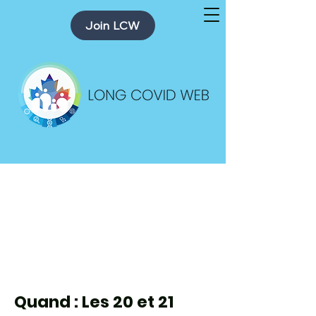
Join LCW
1er Symposium
canadien sur la
COVID LONGUE
Quand : Les 20 et 21